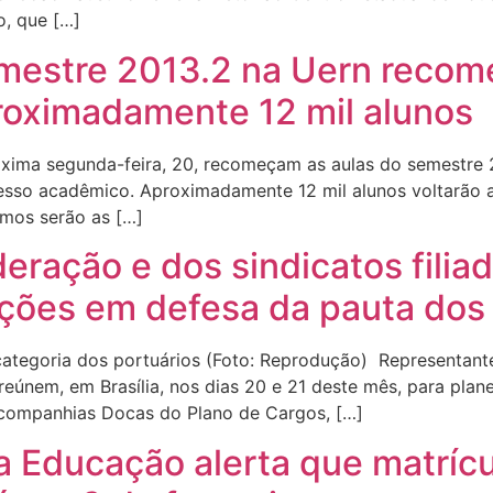
o, que […]
emestre 2013.2 na Uern reco
roximadamente 12 mil alunos
ima segunda-feira, 20, recomeçam as aulas do semestre 2
sso acadêmico. Aproximadamente 12 mil alunos voltarão a
emos serão as […]
ração e dos sindicatos filiad
 ações em defesa da pauta dos
 categoria dos portuários (Foto: Reprodução) Representant
e reúnem, em Brasília, nos dias 20 e 21 deste mês, para pla
 companhias Docas do Plano de Cargos, […]
a Educação alerta que matrícu