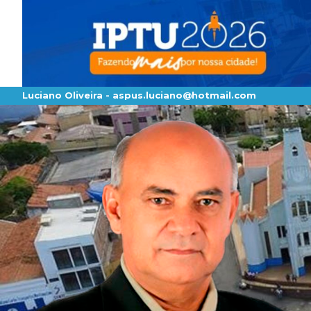
Luciano Oliveira -
aspus.luciano@hotmail.com