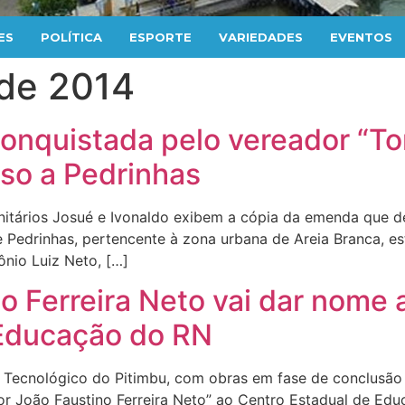
ES
POLÍTICA
ESPORTE
VARIEDADES
EVENTOS
 de 2014
onquistada pelo vereador “To
sso a Pedrinhas
nitários Josué e Ivonaldo exibem a cópia da emenda que d
Pedrinhas, pertencente à zona urbana de Areia Branca, está
ônio Luiz Neto, […]
o Ferreira Neto vai dar nome 
 Educação do RN
ecnológico do Pitimbu, com obras em fase de conclusão O
sor João Faustino Ferreira Neto” ao Centro Estadual de Ed