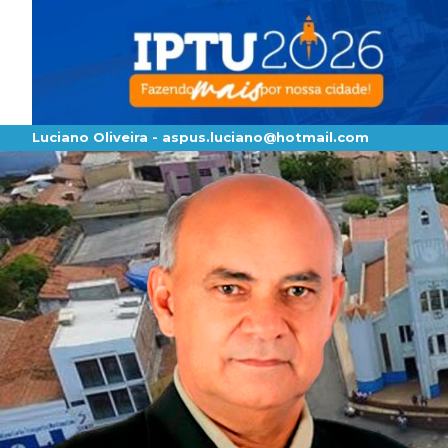
Luciano Oliveira -
aspus.luciano@hotmail.com