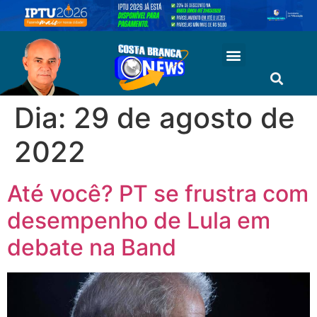
Dia:
29 de agosto de
2022
Até você? PT se frustra com
desempenho de Lula em
debate na Band