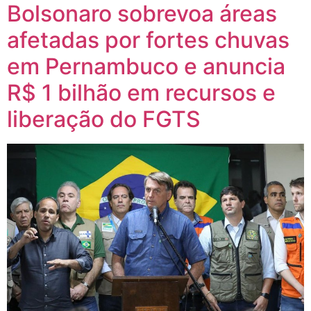
Bolsonaro sobrevoa áreas
afetadas por fortes chuvas
em Pernambuco e anuncia
R$ 1 bilhão em recursos e
liberação do FGTS