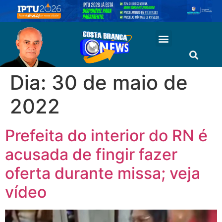
Dia:
30 de maio de
2022
Prefeita do interior do RN é
acusada de fingir fazer
oferta durante missa; veja
vídeo