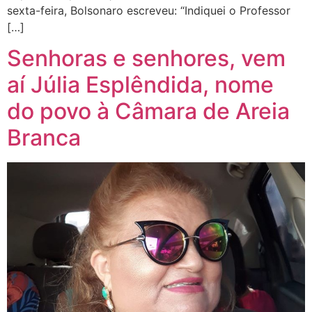
sexta-feira, Bolsonaro escreveu: “Indiquei o Professor
[…]
Senhoras e senhores, vem
aí Júlia Esplêndida, nome
do povo à Câmara de Areia
Branca