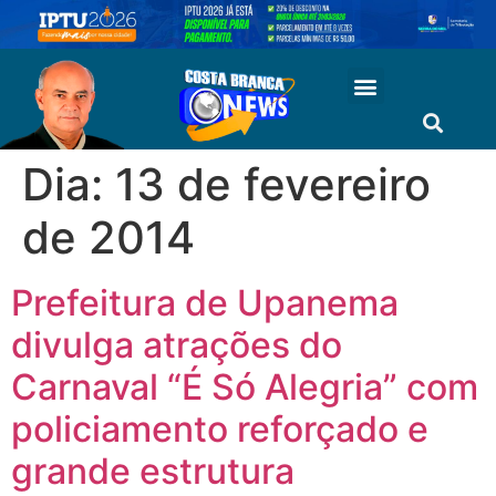
Dia:
13 de fevereiro
de 2014
Prefeitura de Upanema
divulga atrações do
Carnaval “É Só Alegria” com
policiamento reforçado e
grande estrutura