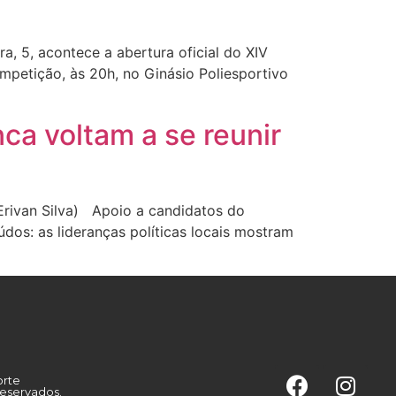
, 5, acontece a abertura oficial do XIV
petição, às 20h, no Ginásio Poliesportivo
ca voltam a se reunir
Erivan Silva) Apoio a candidatos do
údos: as lideranças políticas locais mostram
orte
reservados.