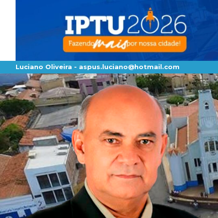
Luciano Oliveira -
aspus.luciano@hotmail.com