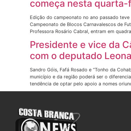
começa nesta quarta-f
Edição do campeonato no ano passado teve púb
Campeonato de Blocos Carnavalescos de Futsa
Professora Rosário Cabral, entram em quadr
Presidente e vice da C
com o deputado Leona
Sandro Góis, Fafá Rosado e “Tonho da Cohab
município e da região poderá ser o diferenci
tendência de optar pelo apoio a nomes oriun