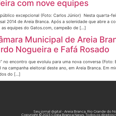
eira com nove equipes
lico excepcional (Foto: Carlos Júnior) Nesta quarta-feira
l 2014 de Areia Branca. Após a solenidade que abre a com
a as equipes do Gatos.com, campeão de […]
âmara Municipal de Areia Bran
rdo Nogueira e Fafá Rosado
” no encontro que evoluiu para uma nova conversa (Foto: 
al na campanha eleitoral deste ano, em Areia Branca. Em mi
dos do […]
Seu jornal digital - Areia Branca, Rio Grande do N
Copyright © 2023 Costa Branca News. Todos os direitos 