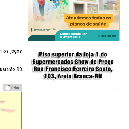
m os jogos
custarão R$