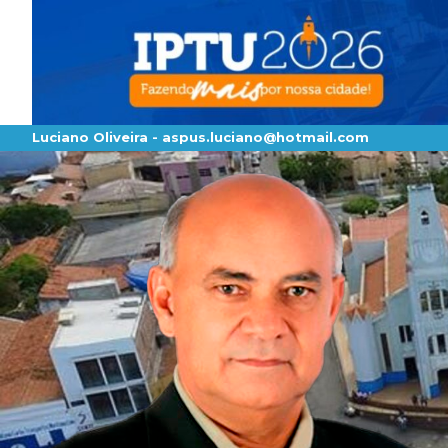
Luciano Oliveira -
aspus.luciano@hotmail.com