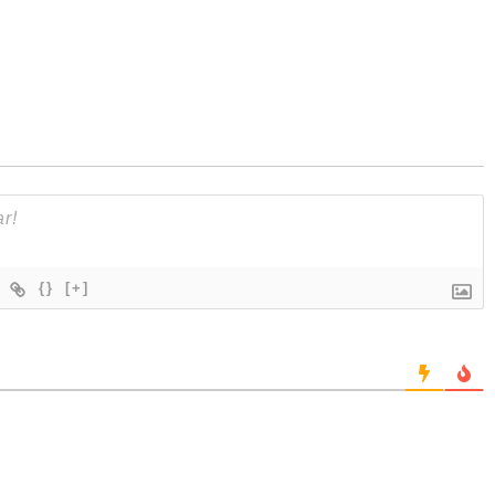
{}
[+]