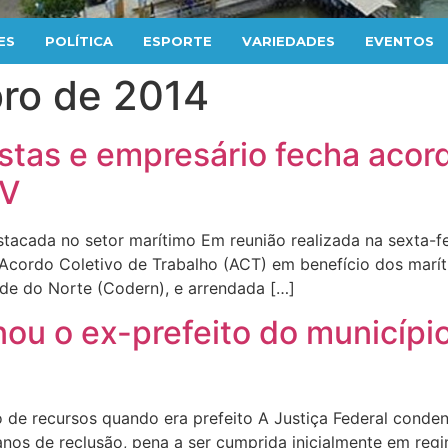
ES
POLÍTICA
ESPORTE
VARIEDADES
EVENTOS
ro de 2014
istas e empresário fecha acor
IV
acada no setor marítimo Em reunião realizada na sexta-fei
o Acordo Coletivo de Trabalho (ACT) em benefício dos marí
e do Norte (Codern), e arrendada […]
ou o ex-prefeito do município
 de recursos quando era prefeito A Justiça Federal conden
 anos de reclusão, pena a ser cumprida inicialmente em re