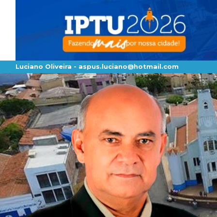
Luciano Oliveira -
aspus.luciano@hotmail.com