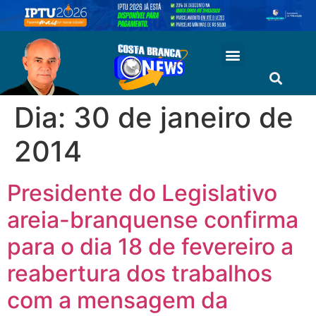
Dia:
30 de janeiro de
2014
Presidente do Legislativo
areia-branquense confirma
para o dia 18 de fevereiro a
reabertura dos trabalhos
com a mensagem da