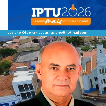
Luciano Oliveira -
aspus.luciano@hotmail.com