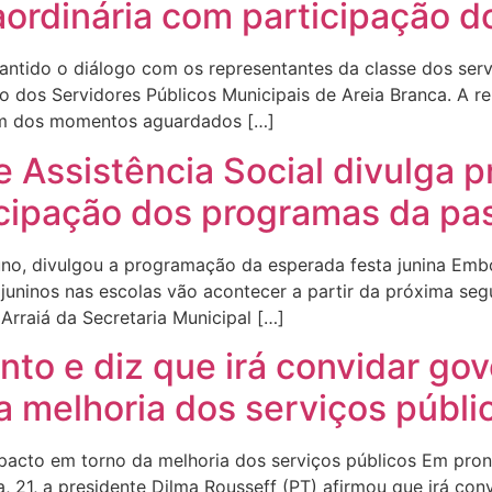
ordinária com participação d
antido o diálogo com os representantes da classe dos ser
to dos Servidores Públicos Municipais de Areia Branca. A 
. Um dos momentos aguardados […]
e Assistência Social divulga
icipação dos programas da pa
runo, divulgou a programação da esperada festa junina Emb
s juninos nas escolas vão acontecer a partir da próxima se
Arraiá da Secretaria Municipal […]
to e diz que irá convidar gov
la melhoria dos serviços públi
pacto em torno da melhoria dos serviços públicos Em pro
ra, 21, a presidente Dilma Rousseff (PT) afirmou que irá co