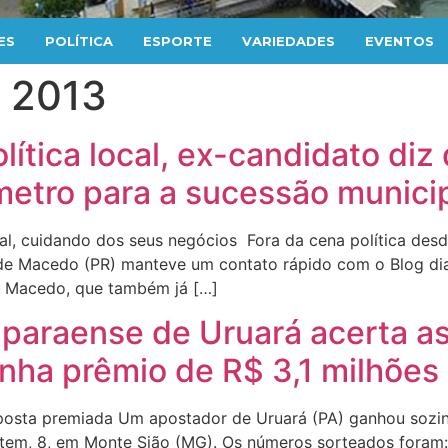
ES
POLÍTICA
ESPORTE
VARIEDADES
EVENTOS
e 2013
lítica local, ex-candidato diz
metro para a sucessão munici
al, cuidando dos seus negócios Fora da cena política desd
 de Macedo (PR) manteve um contato rápido com o Blog di
s. Macedo, que também já […]
 paraense de Uruará acerta a
nha prêmio de R$ 3,1 milhões
 aposta premiada Um apostador de Uruará (PA) ganhou sozi
tem, 8, em Monte Sião (MG). Os números sorteados foram: 0