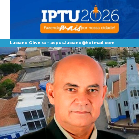
Luciano Oliveira -
aspus.luciano@hotmail.com