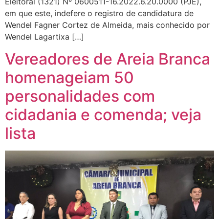
Eleitoral (1321) Nº 0600511-16.2022.6.20.0000 (PJE),
em que este, indefere o registro de candidatura de
Wendel Fagner Cortez de Almeida, mais conhecido por
Wendel Lagartixa […]
Vereadores de Areia Branca
homenageiam 50
personalidades com
cidadania e comenda; veja
lista