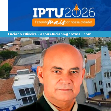
Luciano Oliveira -
aspus.luciano@hotmail.com