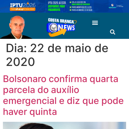
Dia:
22 de maio de
2020
Bolsonaro confirma quarta
parcela do auxílio
emergencial e diz que pode
haver quinta