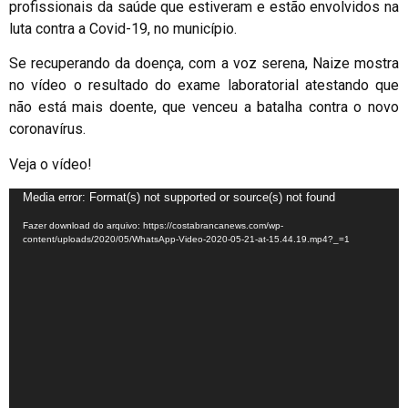
profissionais da saúde que estiveram e estão envolvidos na
luta contra a Covid-19, no município.
Se recuperando da doença, com a voz serena, Naize mostra
no vídeo o resultado do exame laboratorial atestando que
não está mais doente, que venceu a batalha contra o novo
coronavírus.
Veja o vídeo!
Tocador
Media error: Format(s) not supported or source(s) not found
de
Fazer download do arquivo: https://costabrancanews.com/wp-
vídeo
content/uploads/2020/05/WhatsApp-Video-2020-05-21-at-15.44.19.mp4?_=1