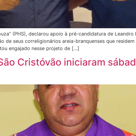
za” (PHS), declarou apoio à pré-candidatura de Leandro 
ão de seus correligionários areia-branquenses que residem
stou engajado nesse projeto de […]
São Cristóvão iniciaram sábad