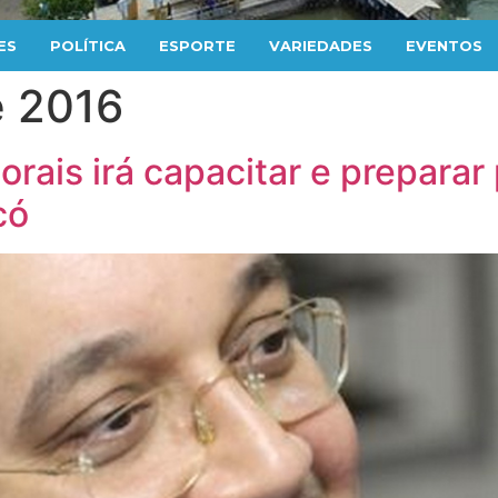
ES
POLÍTICA
ESPORTE
VARIEDADES
EVENTOS
e 2016
torais irá capacitar e prepara
có