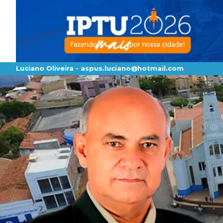
Luciano Oliveira -
aspus.luciano@hotmail.com