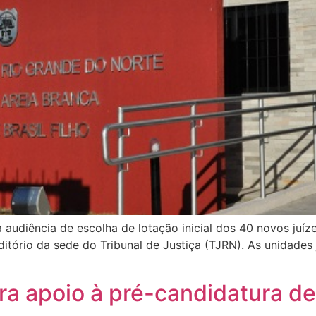
a audiência de escolha de lotação inicial dos 40 novos juí
tório da sede do Tribunal de Justiça (TJRN). As unidades j
a apoio à pré-candidatura de