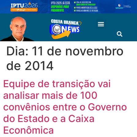
Dia:
11 de novembro
de 2014
Equipe de transição vai
analisar mais de 100
convênios entre o Governo
do Estado e a Caixa
Econômica