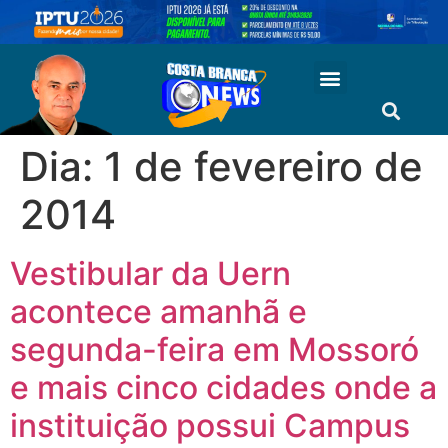
Dia:
1 de fevereiro de
2014
Vestibular da Uern
acontece amanhã e
segunda-feira em Mossoró
e mais cinco cidades onde a
instituição possui Campus