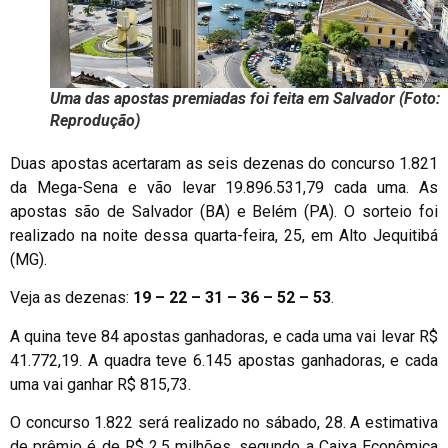
Uma das apostas premiadas foi feita em Salvador (Foto:
Reprodução)
Duas apostas acertaram as seis dezenas do concurso 1.821
da Mega-Sena e vão levar 19.896.531,79 cada uma. As
apostas são de Salvador (BA) e Belém (PA). O sorteio foi
realizado na noite dessa quarta-feira, 25, em Alto Jequitibá
(MG).
Veja as dezenas:
19 – 22 – 31 – 36 – 52 – 53
.
A quina teve 84 apostas ganhadoras, e cada uma vai levar R$
41.772,19. A quadra teve 6.145 apostas ganhadoras, e cada
uma vai ganhar R$ 815,73.
O concurso 1.822 será realizado no sábado, 28. A estimativa
de prêmio é de R$ 2,5 milhões, segundo a Caixa Econômica