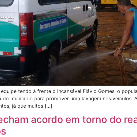
quipe tendo à frente o incansável Flávio Gomes, o popular
do município para promover uma lavagem nos veículos. An
os, já que muitos […]
echam acordo em torno do reaj
os