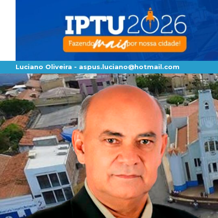
Luciano Oliveira -
aspus.luciano@hotmail.com