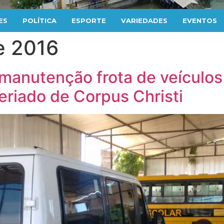
ES
POLÍTICA
ESPORTE
VARIEDADES
EVENTOS
e 2016
 manutenção frota de veículos
feriado de Corpus Christi