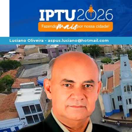
Luciano Oliveira -
aspus.luciano@hotmail.com