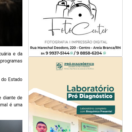
uária e da
 programas
o do Estado
e diante de
imal é uma