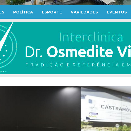
ES
POLÍTICA
ESPORTE
VARIEDADES
EVENTOS