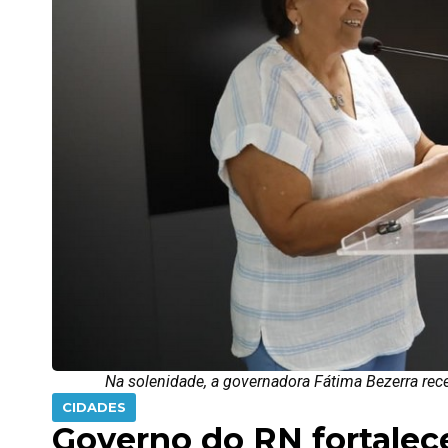
Na solenidade, a governadora Fátima Bezerra re
CIDADES
Governo do RN fortalece