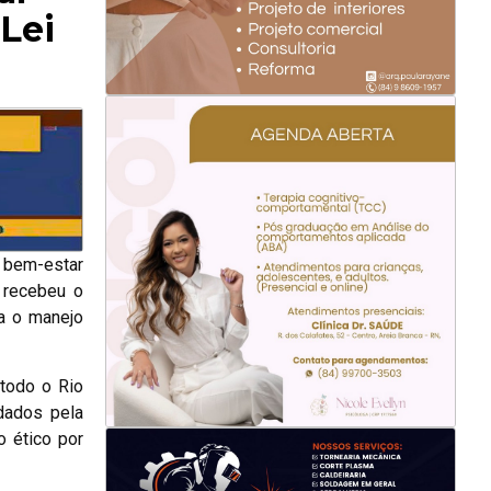
Lei
o bem-estar
) recebeu o
a o manejo
todo o Rio
dados pela
o ético por