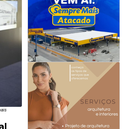
mais
al