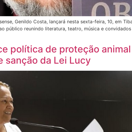
nse, Genildo Costa, lançará nesta sexta-feira, 10, em Tiba
o público reunindo literatura, teatro, música e convidados 
e política de proteção anima
e sanção da Lei Lucy