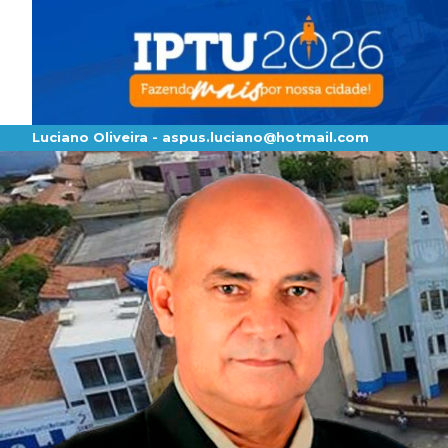
Luciano Oliveira -
aspus.luciano@hotmail.com