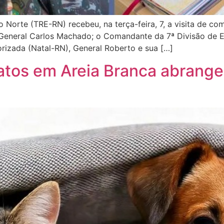
o Norte (TRE-RN) recebeu, na terça-feira, 7, a visita de com
eneral Carlos Machado; o Comandante da 7ª Divisão de Exé
rizada (Natal-RN), General Roberto e sua […]
atos em Areia Branca abrange