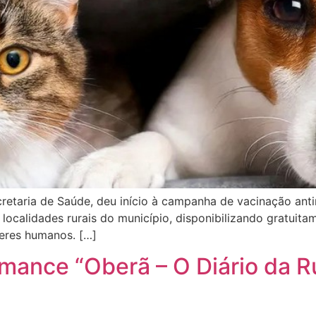
cretaria de Saúde, deu início à campanha de vacinação anti
localidades rurais do município, disponibilizando gratuita
seres humanos. […]
omance “Oberã – O Diário da R