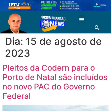
Dia:
15 de agosto de
2023
Pleitos da Codern para o
Porto de Natal são incluídos
no novo PAC do Governo
Federal