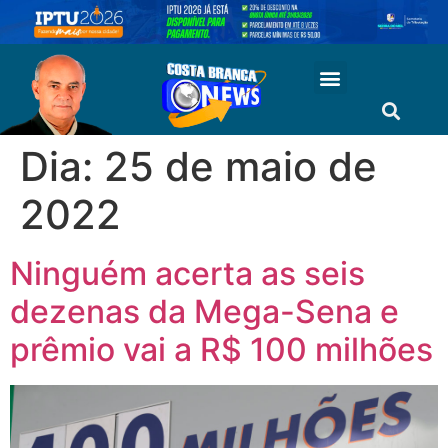
Dia:
25 de maio de
2022
Ninguém acerta as seis
dezenas da Mega-Sena e
prêmio vai a R$ 100 milhões