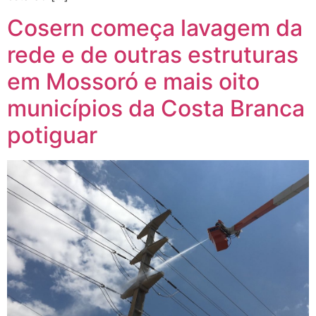
Cosern começa lavagem da
rede e de outras estruturas
em Mossoró e mais oito
municípios da Costa Branca
potiguar