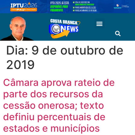
Dia:
9 de outubro de
2019
Câmara aprova rateio de
parte dos recursos da
cessão onerosa; texto
definiu percentuais de
estados e municípios