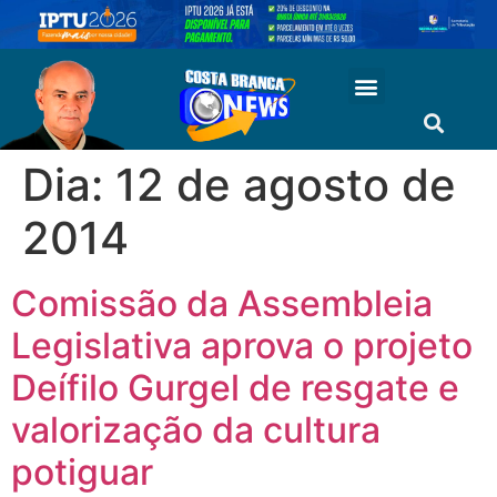
Dia:
12 de agosto de
2014
Comissão da Assembleia
Legislativa aprova o projeto
Deífilo Gurgel de resgate e
valorização da cultura
potiguar