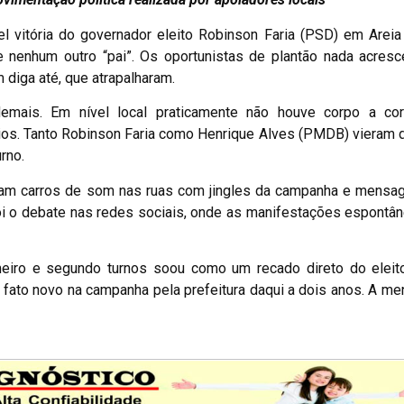
el vitória do governador eleito Robinson Faria (PSD) em Areia
 nenhum outro “pai”. Os oportunistas de plantão nada acresc
diga até, que atrapalharam.
demais. Em nível local praticamente não houve corpo a c
rios. Tanto Robinson Faria como Henrique Alves (PMDB) vieram
rno.
caram carros de som nas ruas com jingles da campanha e mensa
foi o debate nas redes sociais, onde as manifestações espont
meiro e segundo turnos soou como um recado direto do eleito
 fato novo na campanha pela prefeitura daqui a dois anos. A m