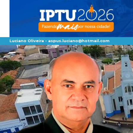
Luciano Oliveira -
aspus.luciano@hotmail.com