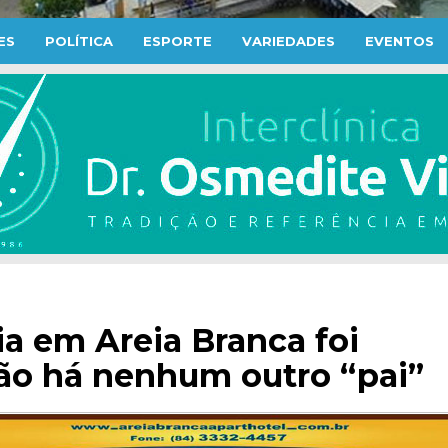
ES
POLÍTICA
ESPORTE
VARIEDADES
EVENTOS
ia em Areia Branca foi
não há nenhum outro “pai”