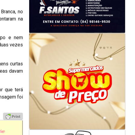
 Branca, no
entaram na
orpo e nem
 duas vezes
gens curtas
âneas davam
r que terá
ensagem foi