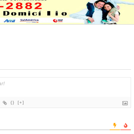
{}
[+]