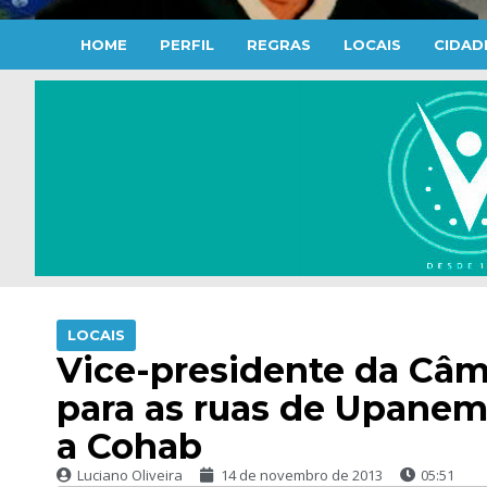
HOME
PERFIL
REGRAS
LOCAIS
CIDAD
LOCAIS
Vice-presidente da Câma
para as ruas de Upanem
a Cohab
Luciano Oliveira
14 de novembro de 2013
05:51