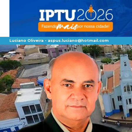
Luciano Oliveira -
aspus.luciano@hotmail.com