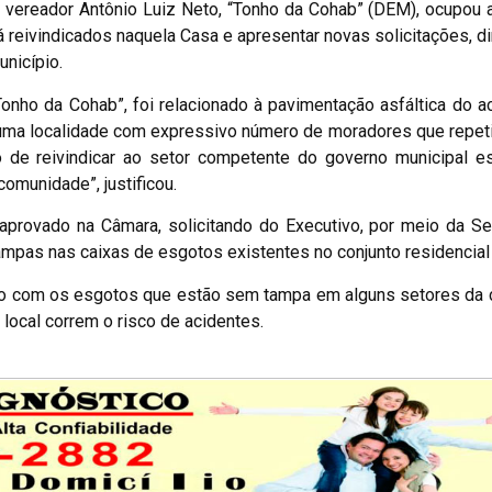
 vereador Antônio Luiz Neto, “Tonho da Cohab” (DEM), ocupou a
 já reivindicados naquela Casa e apresentar novas solicitações, d
unicípio.
onho da Cohab”, foi relacionado à pavimentação asfáltica do 
uma localidade com expressivo número de moradores que repet
o de reivindicar ao setor competente do governo municipal e
comunidade”, justificou.
 aprovado na Câmara, solicitando do Executivo, por meio da Se
ampas nas caixas de esgotos existentes no conjunto residencial
o com os esgotos que estão sem tampa em alguns setores da c
local correm o risco de acidentes.