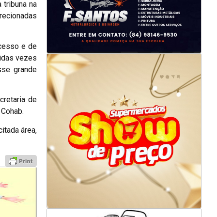
 tribuna na
irecionadas
acesso e de
idas vezes
sse grande
cretaria de
 Cohab.
itada área,