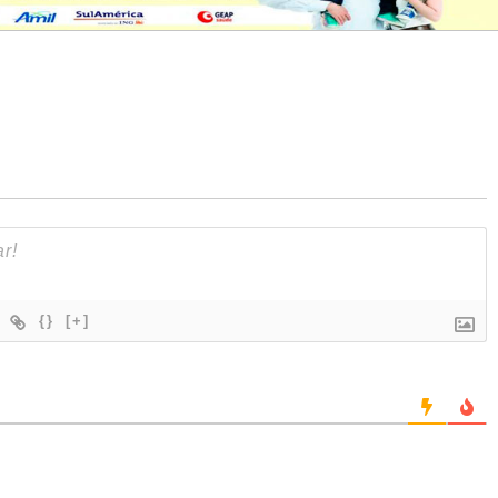
{}
[+]