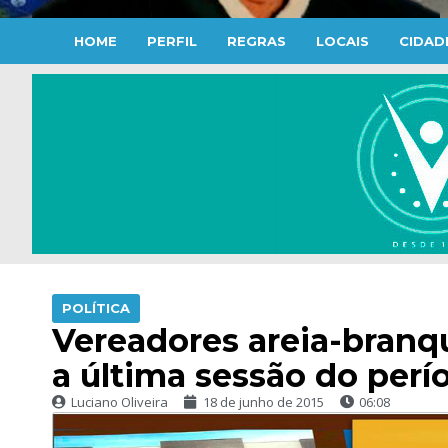
HOME
PERFIL
REGRAS
LOCAIS
CIDAD
POLÍTICA
Vereadores areia-bran
a última sessão do perío
Luciano Oliveira
18 de junho de 2015
06:08