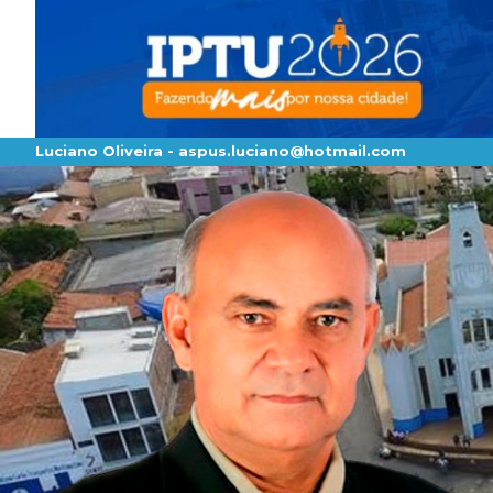
Luciano Oliveira -
aspus.luciano@hotmail.com