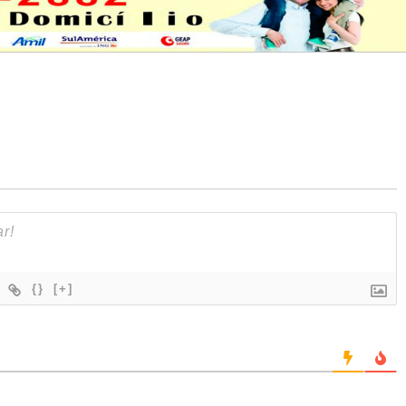
{}
[+]