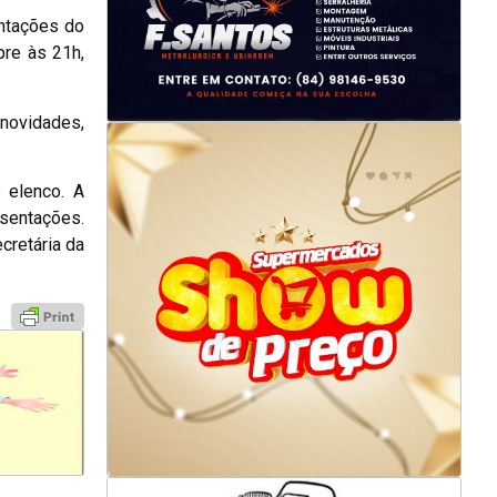
ntações do
pre às 21h,
 novidades,
 elenco. A
esentações.
cretária da