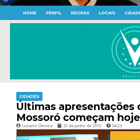
HOME
PERFIL
REGRAS
LOCAIS
CIDAD
CIDADES
Últimas apresentações 
Mossoró começam hoje 
Luciano Oliveira
25 de junho de 2015
04:23