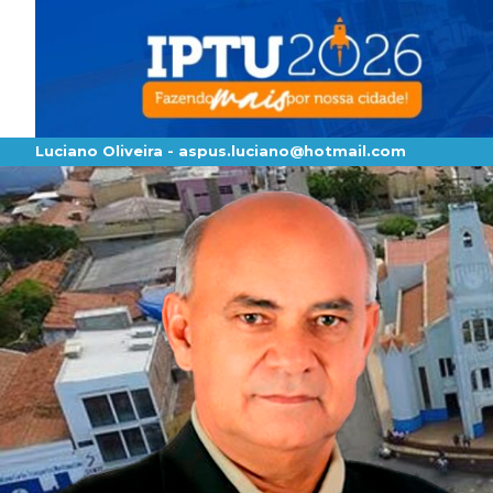
Luciano Oliveira -
aspus.luciano@hotmail.com