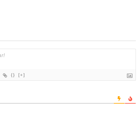
{}
[+]