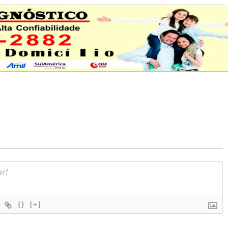
{}
[+]