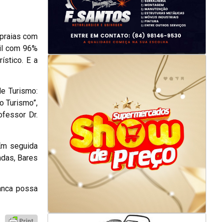
 praias com
sil com 96%
ístico. E a
de Turismo:
o Turismo”,
ofessor Dr.
Em seguida
adas, Bares
ranca possa