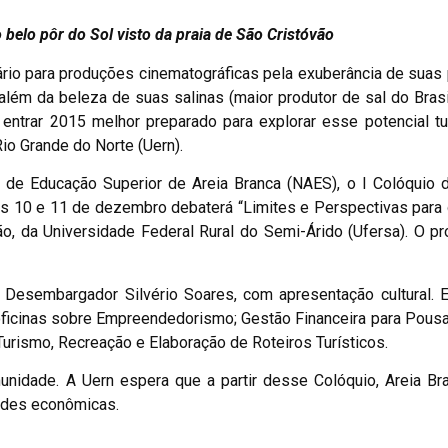
o belo pôr do Sol visto da praia de São Cristóvão
nário para produções cinematográficas pela exuberância de suas
além da beleza de suas salinas (maior produtor de sal do Bra
 entrar 2015 melhor preparado para explorar esse potencial tur
io Grande do Norte (Uern).
 de Educação Superior de Areia Branca (NAES), o I Colóquio 
as 10 e 11 de dezembro debaterá “Limites e Perspectivas para 
, da Universidade Federal Rural do Semi-Árido (Ufersa). O pr
 Desembargador Silvério Soares, com apresentação cultural. 
 oficinas sobre Empreendedorismo; Gestão Financeira para Pous
urismo, Recreação e Elaboração de Roteiros Turísticos.
munidade. A Uern espera que a partir desse Colóquio, Areia B
dades econômicas.