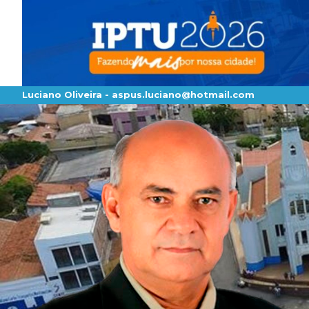
Luciano Oliveira -
aspus.luciano@hotmail.com