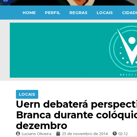
HOME
PERFIL
REGRAS
LOCAIS
CIDAD
LOCAIS
Uern debaterá perspect
Branca durante colóqui
dezembro
Luciano Oliveira
25 de novembro de 2014
02:12