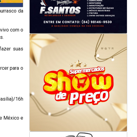
hurrasco da
 vivo com o
s.
fazer suas
rcer para o
asília)/16h
re México e