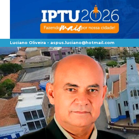
Luciano Oliveira -
aspus.luciano@hotmail.com