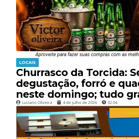
Aproveite para fazer suas compras com as melho
LOCAIS
Churrasco da Torcida: 
degustação, forró e quad
neste domingo; tudo gr
Luciano Oliveira
4 de julho de 2026
02:04