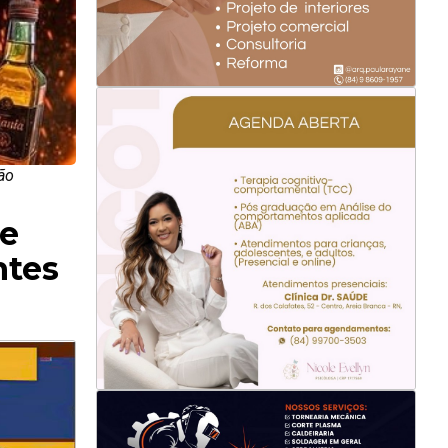
ão
ce
ntes