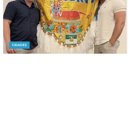
CIDADES
Serra do Mel participa de encontro estadual
promovido pelo Ibram para fortalecer
políticas públicas de cultura
LUCIANO OLIVEIRA
5 DE AGOSTO DE 2026
Representantes da Prefeitura de Serra do Mel
participam, nos dias 4 e 5 de agosto, do
(re)CONEXÕES, programa promovido pelo...