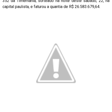
352 da Timemania, sorteado na noite deste sábado, 22, na
capital paulista, e faturou a quantia de R$ 26.583.679,64.