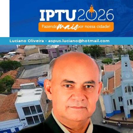
Luciano Oliveira -
aspus.luciano@hotmail.com