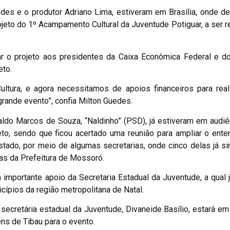
edes e o produtor Adriano Lima, estiveram em Brasília, onde 
jeto do 1º Acampamento Cultural da Juventude Potiguar, a ser r
r o projeto aos presidentes da Caixa Econômica Federal e d
eto.
ultura, e agora necessitamos de apoios financeiros para real
rande evento”, confia Milton Guedes.
naldo Marcos de Souza, “Naldinho” (PSD), já estiveram em audi
eto, sendo que ficou acertado uma reunião para ampliar o ent
stado, por meio de algumas secretarias, onde cinco delas já si
ias da Prefeitura de Mossoró.
importante apoio da Secretaria Estadual da Juventude, a qual 
ípios da região metropolitana de Natal.
secretária estadual da Juventude, Divaneide Basílio, estará em
ens de Tibau para o evento.