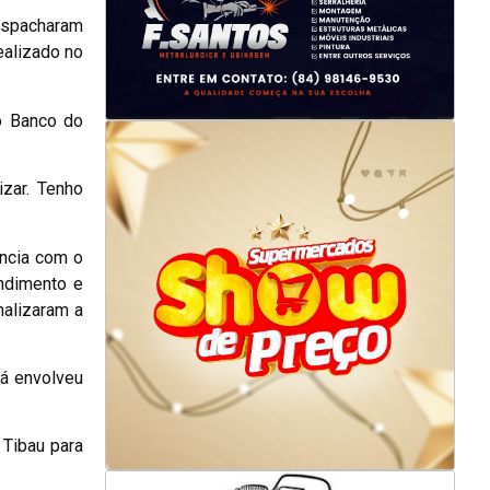
despacharam
ealizado no
o Banco do
izar. Tenho
ência com o
endimento e
nalizaram a
já envolveu
 Tibau para