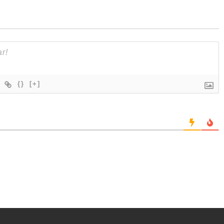
{}
[+]