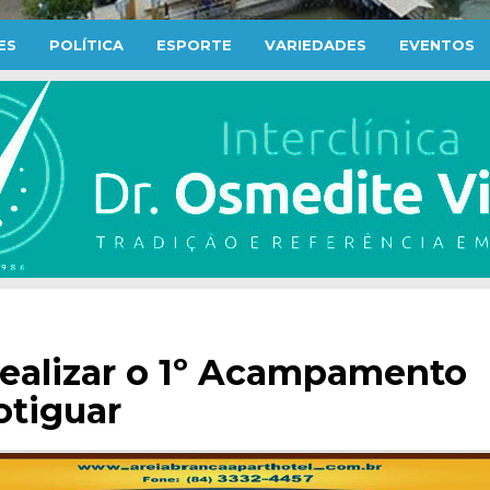
ES
POLÍTICA
ESPORTE
VARIEDADES
EVENTOS
realizar o 1º Acampamento
otiguar