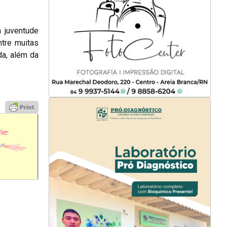
a juventude
ntre muitas
da, além da