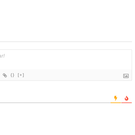
{}
[+]