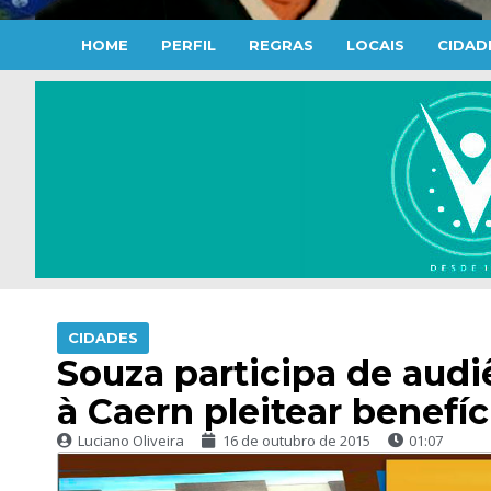
HOME
PERFIL
REGRAS
LOCAIS
CIDAD
CIDADES
Souza participa de audiê
à Caern pleitear benefí
Luciano Oliveira
16 de outubro de 2015
01:07