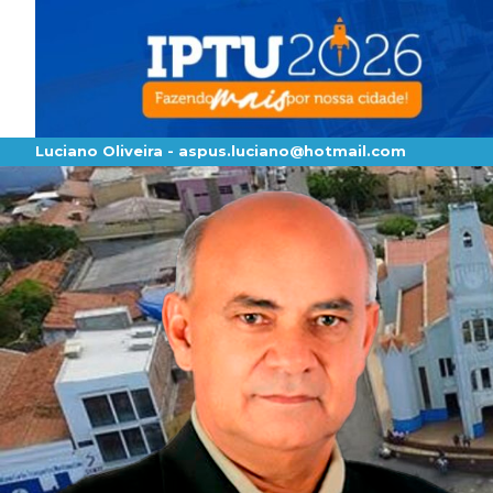
Luciano Oliveira -
aspus.luciano@hotmail.com