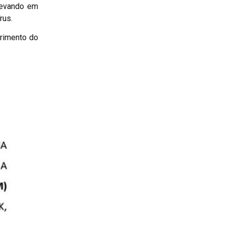
levando em
rus.
erimento do