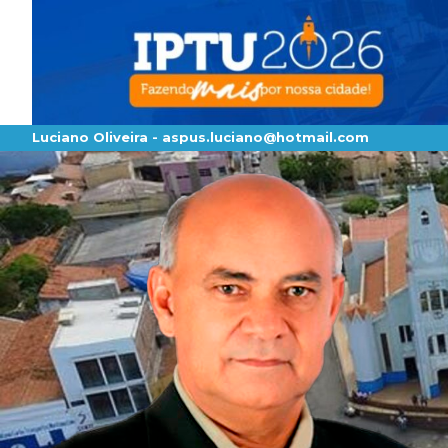
Luciano Oliveira -
aspus.luciano@hotmail.com