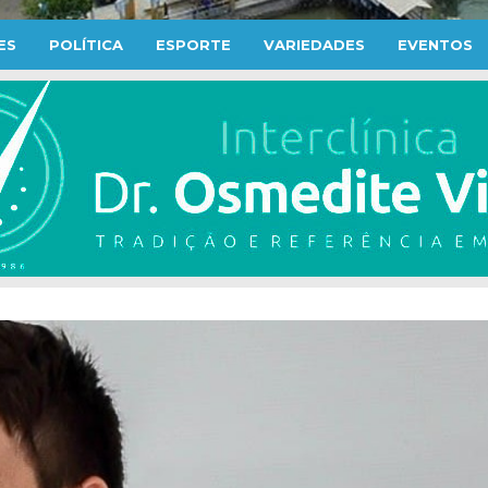
ES
POLÍTICA
ESPORTE
VARIEDADES
EVENTOS