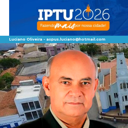
Luciano Oliveira -
aspus.luciano@hotmail.com