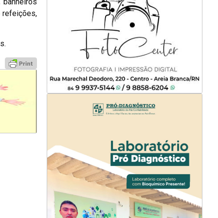
, banheiros
 refeições,
s.