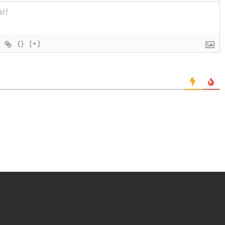
{}
[+]