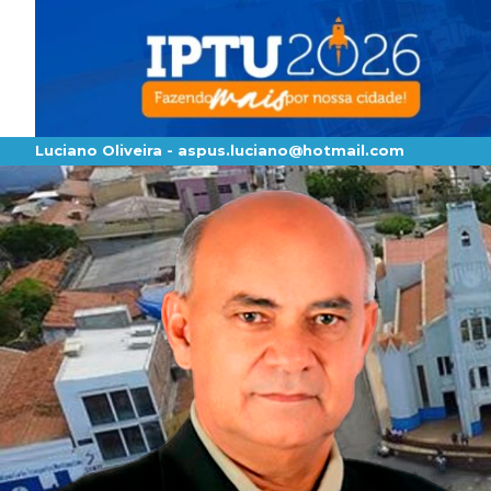
Luciano Oliveira -
aspus.luciano@hotmail.com