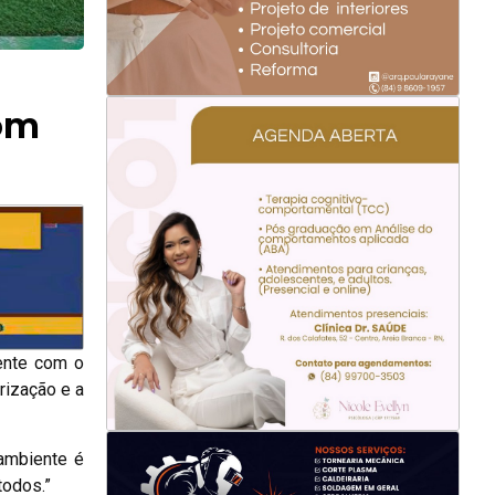
om
iente com o
rização e a
 ambiente é
todos.”