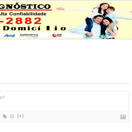
{}
[+]