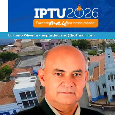
Luciano Oliveira -
aspus.luciano@hotmail.com