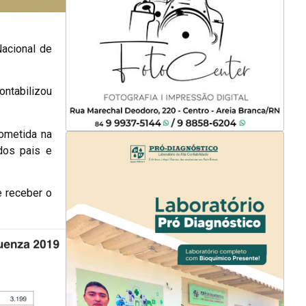
acional de
ontabilizou
ometida na
dos pais e
e receber o