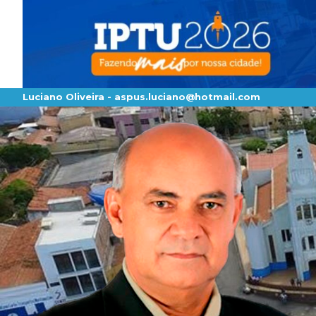
Luciano Oliveira -
aspus.luciano@hotmail.com