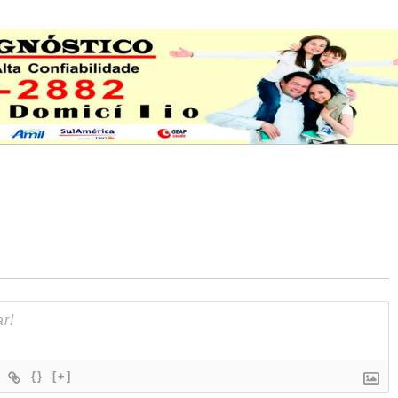
{}
[+]