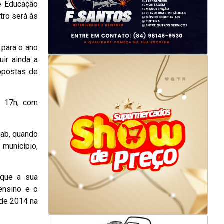
e Educação
ntro será às
 para o ano
uir ainda a
opostas de
s 17h, com
hab, quando
município,
 que a sua
ensino e o
 de 2014 na