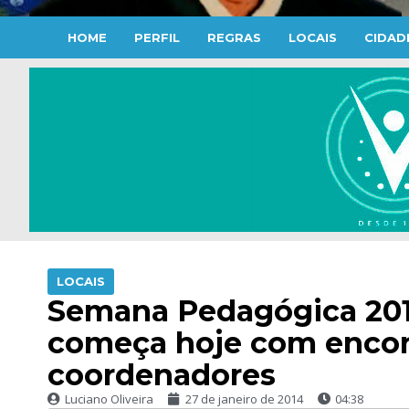
HOME
PERFIL
REGRAS
LOCAIS
CIDAD
LOCAIS
Semana Pedagógica 201
começa hoje com encont
coordenadores
Luciano Oliveira
27 de janeiro de 2014
04:38