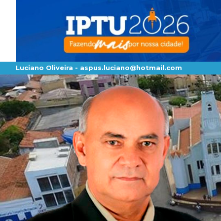
Luciano Oliveira -
aspus.luciano@hotmail.com