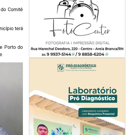
o do Comitê
icípio terá
de Porto do
e.