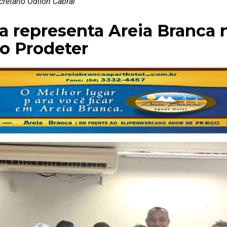
cretário Odilon Cabral
ra representa Areia Branca 
do Prodeter