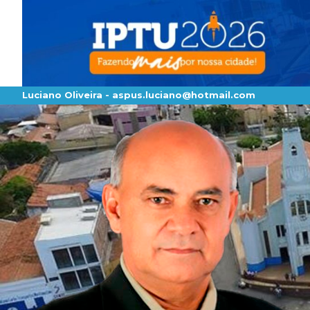
Luciano Oliveira -
aspus.luciano@hotmail.com