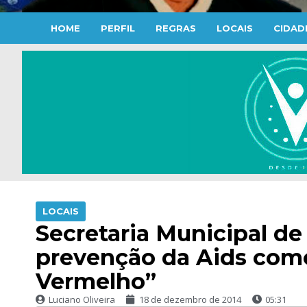
HOME
PERFIL
REGRAS
LOCAIS
CIDAD
LOCAIS
Secretaria Municipal de
prevenção da Aids com
Vermelho”
Luciano Oliveira
18 de dezembro de 2014
05:31