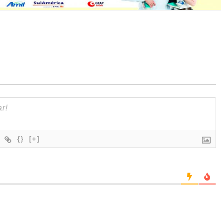
{}
[+]