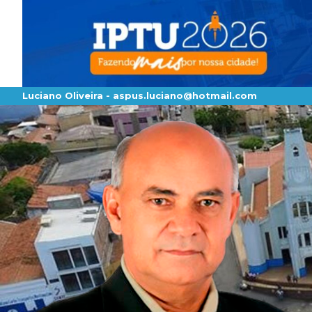
Luciano Oliveira -
aspus.luciano@hotmail.com