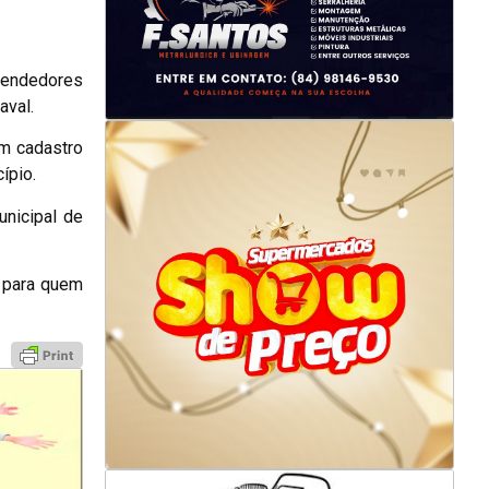
 vendedores
aval.
um cadastro
ípio.
unicipal de
l para quem