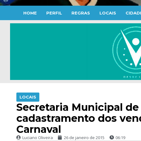
HOME
PERFIL
REGRAS
LOCAIS
CIDAD
LOCAIS
Secretaria Municipal de
cadastramento dos ven
Carnaval
Luciano Oliveira
26 de janeiro de 2015
06:19