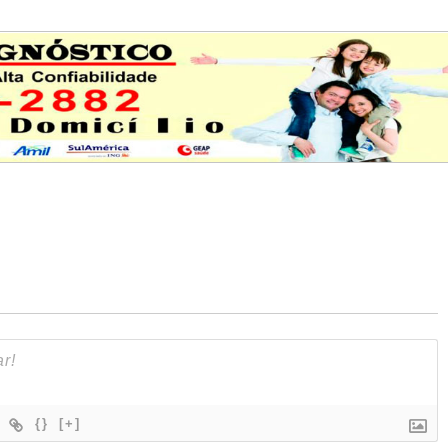
{}
[+]