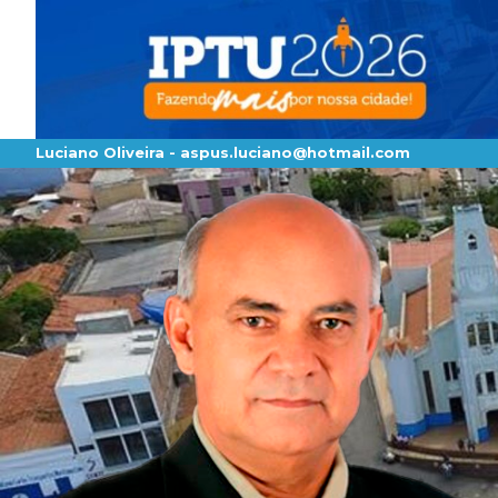
Luciano Oliveira -
aspus.luciano@hotmail.com