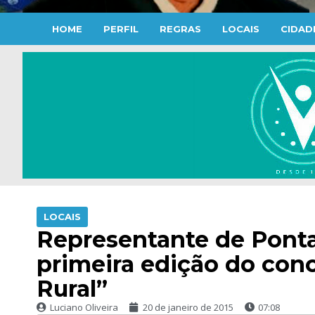
HOME
PERFIL
REGRAS
LOCAIS
CIDAD
LOCAIS
Representante de Ponta
primeira edição do con
Rural”
Luciano Oliveira
20 de janeiro de 2015
07:08