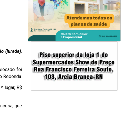
o (jurada),
olocado foi
do Redonda.
º lugar, R$
ancesa, que