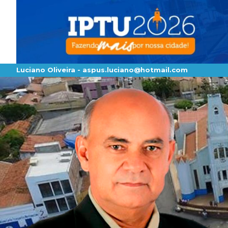
Luciano Oliveira -
aspus.luciano@hotmail.com