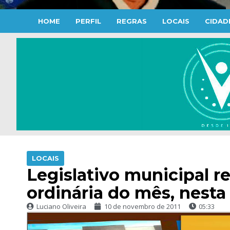
HOME
PERFIL
REGRAS
LOCAIS
CIDAD
LOCAIS
Legislativo municipal r
ordinária do mês, nesta 
Luciano Oliveira
10 de novembro de 2011
05:33