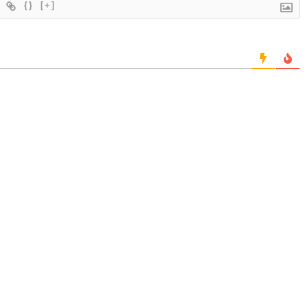
{}
[+]