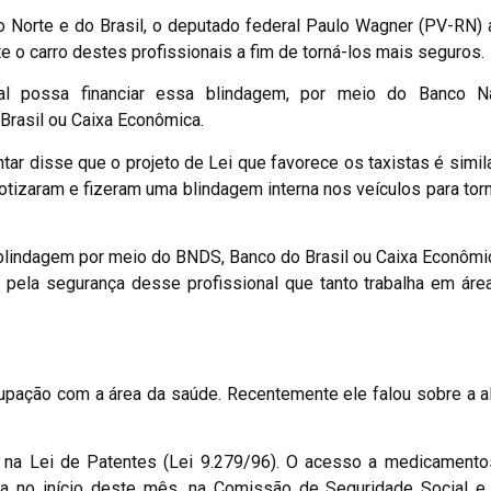
 Norte e do Brasil, o deputado federal Paulo Wagner (PV-RN)
te o carro destes profissionais a fim de torná-los mais seguros.
l possa financiar essa blindagem, por meio do Banco N
rasil ou Caixa Econômica.
r disse que o projeto de Lei que favorece os taxistas é simila
otizaram e fizeram uma blindagem interna nos veículos para tor
blindagem por meio do BNDS, Banco do Brasil ou Caixa Econômic
, pela segurança desse profissional que tanto trabalha em área
upação com a área da saúde. Recentemente ele falou sobre a a
 na Lei de Patentes (Lei 9.279/96). O acesso a medicamento
ada no início deste mês, na Comissão de Seguridade Social e