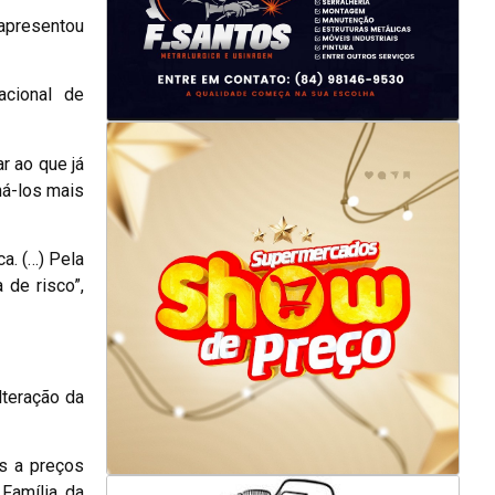
 apresentou
acional de
r ao que já
ná-los mais
a. (…) Pela
 de risco”,
lteração da
s a preços
 Família da