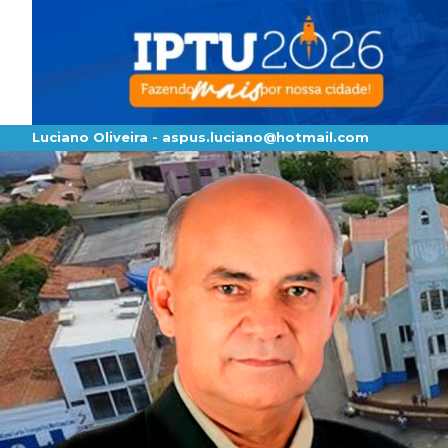
Luciano Oliveira -
aspus.luciano@hotmail.com