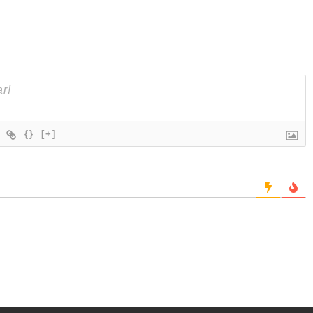
{}
[+]