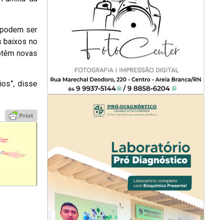
ó podem ser
 baixos no
obtêm novas
ios”, disse