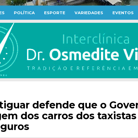
ES
POLÍTICA
ESPORTE
VARIEDADES
EVENTOS
tiguar defende que o Gove
gem dos carros dos taxistas
eguros