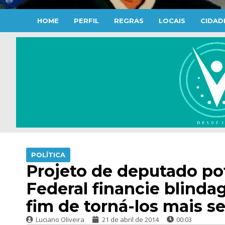
HOME
PERFIL
REGRAS
LOCAIS
CIDAD
POLÍTICA
Projeto de deputado po
Federal financie blinda
fim de torná-los mais s
Luciano Oliveira
21 de abril de 2014
00:03