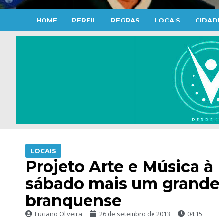
HOME
PERFIL
REGRAS
LOCAIS
CIDAD
LOCAIS
Projeto Arte e Música à
sábado mais um grande 
branquense
Luciano Oliveira
26 de setembro de 2013
04:15