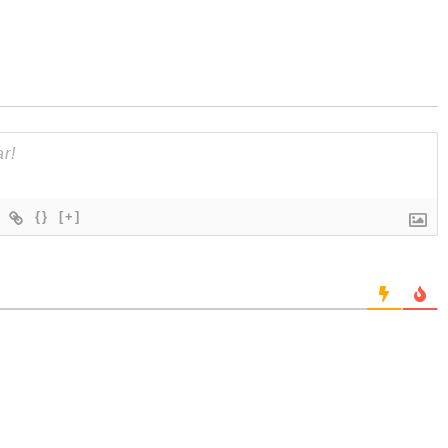
{}
[+]