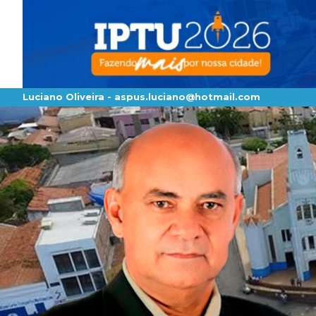
Luciano Oliveira -
aspus.luciano@hotmail.com