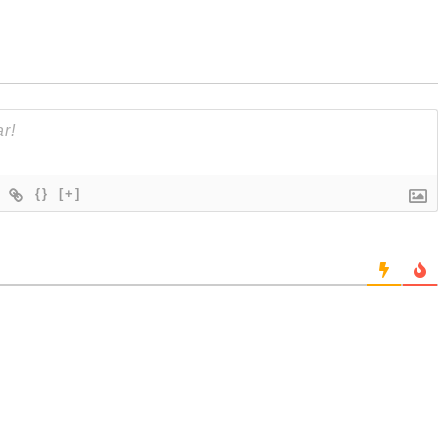
{}
[+]