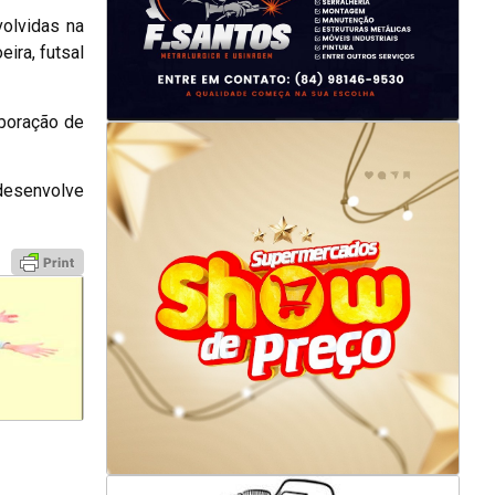
volvidas na
ira, futsal
aboração de
 desenvolve