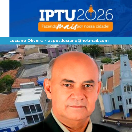
Luciano Oliveira -
aspus.luciano@hotmail.com