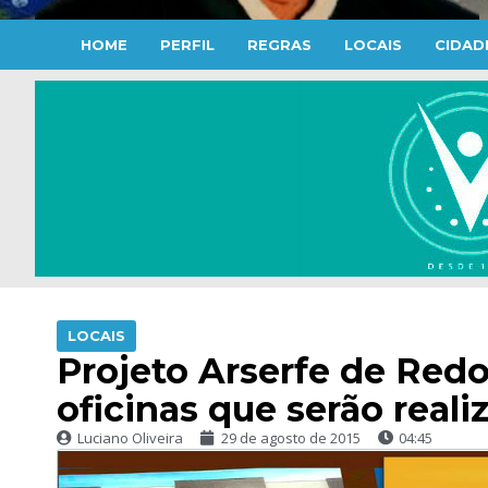
HOME
PERFIL
REGRAS
LOCAIS
CIDAD
LOCAIS
Projeto Arserfe de Redo
oficinas que serão real
Luciano Oliveira
29 de agosto de 2015
04:45